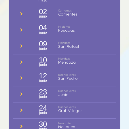
mayo
02
Corrientes
Corrientes
junio
04
Misiones
Posadas
junio
09
Mendoza
San Rafael
junio
10
Mendoza
Mendoza
junio
12
Buenos Aires
San Pedro
junio
23
Buenos Aires
Junín
junio
24
Buenos Aires
Gral. Villegas
junio
30
Neuquén
Neuquén
junio