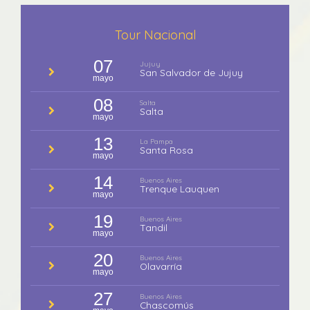
Tour Nacional
07
Jujuy
San Salvador de Jujuy
mayo
08
Salta
Salta
mayo
13
La Pampa
Santa Rosa
mayo
14
Buenos Aires
Trenque Lauquen
mayo
19
Buenos Aires
Tandil
mayo
20
Buenos Aires
Olavarría
mayo
27
Buenos Aires
Chascomús