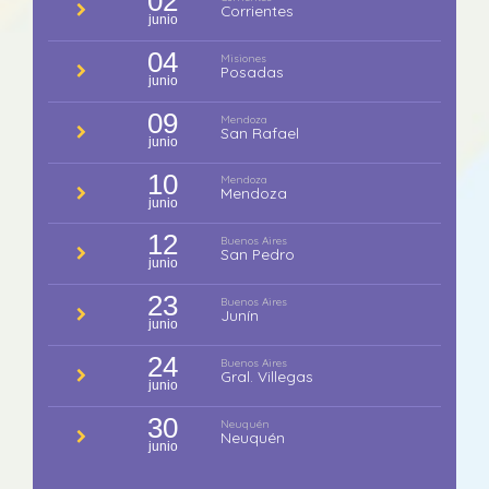
02
Corrientes
junio
04
Misiones
Posadas
junio
09
Mendoza
San Rafael
junio
10
Mendoza
Mendoza
junio
12
Buenos Aires
San Pedro
junio
23
Buenos Aires
Junín
junio
24
Buenos Aires
Gral. Villegas
junio
30
Neuquén
Neuquén
junio