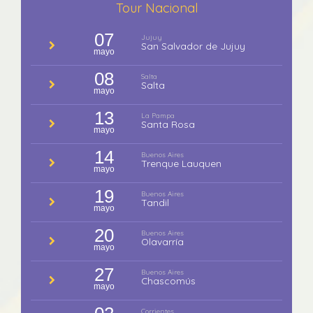
Tour Nacional
07
Jujuy
San Salvador de Jujuy
mayo
08
Salta
Salta
mayo
13
La Pampa
Santa Rosa
mayo
14
Buenos Aires
Trenque Lauquen
mayo
19
Buenos Aires
Tandil
mayo
20
Buenos Aires
Olavarría
mayo
27
Buenos Aires
Chascomús
mayo
Corrientes